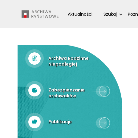
Przejdź
Wyszukiwarka
do
Aktualności
Szukaj
Pozn
treści
Archiwa Rodzinne
Niepodległej
Zabezpieczanie
archiwaliów
Publikacje