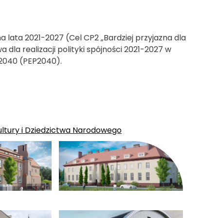
 na lata 2021-2027 (Cel CP2 „Bardziej przyjazna dla
la realizacji polityki spójności 2021-2027 w
u 2040 (PEP2040).
Kultury i Dziedzictwa Narodowego
e powiększenie zdjęcia w galerii
kliknięcie spowoduje powiększenie zdjęcia 
e powiększenie zdjęcia w galerii
kliknięcie spowoduje powiększenie zdjęcia 