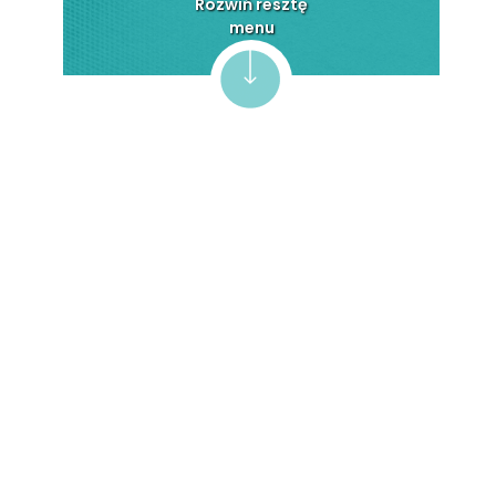
Rozwiń resztę
Inwestycje budowlane
menu
Archiwum Pandemii
Programy międzynarodowe
Europejskie Colloquia
Archiwalne
Archiwum Dokumentów
Elektronicznych
ZoSIA
Odporność cyfrowa