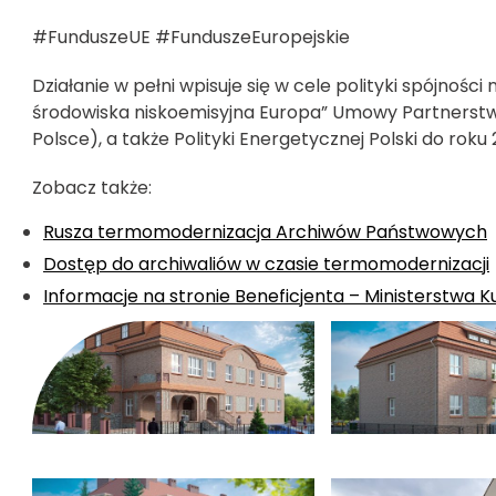
#FunduszeUE #FunduszeEuropejskie
Działanie w pełni wpisuje się w cele polityki spójności
środowiska niskoemisyjna Europa” Umowy Partnerstwa d
Polsce), a także Polityki Energetycznej Polski do rok
Zobacz także:
Rusza termomodernizacja Archiwów Państwowych
Dostęp do archiwaliów w czasie termomodernizacji
Informacje na stronie Beneficjenta – Ministerstwa 
kliknięcie spowoduje powiększenie zdjęcia w galerii
kliknięcie spowoduj
kliknięcie spowoduje powiększenie zdjęcia w galerii
kliknięcie spowoduj