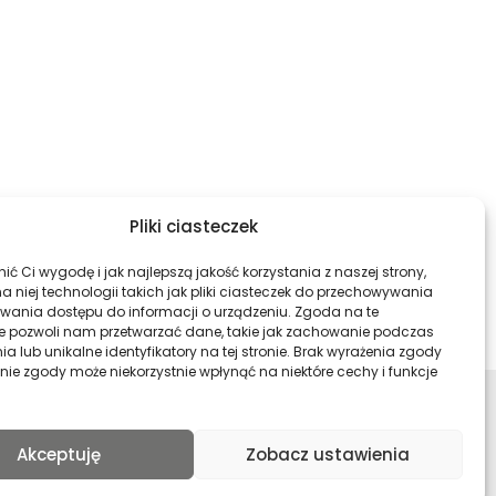
Pliki ciasteczek
ć Ci wygodę i jak najlepszą jakość korzystania z naszej strony,
 niej technologii takich jak pliki ciasteczek do przechowywania
kiwania dostępu do informacji o urządzeniu. Zgoda na te
e pozwoli nam przetwarzać dane, takie jak zachowanie podczas
a lub unikalne identyfikatory na tej stronie. Brak wyrażenia zgody
nie zgody może niekorzystnie wpłynąć na niektóre cechy i funkcje
ści
Profil Archiwa Państwowe w ser
Profil Archiwa Państwow
Profil Archiwa P
Profil Ar
Akceptuję
Zobacz ustawienia