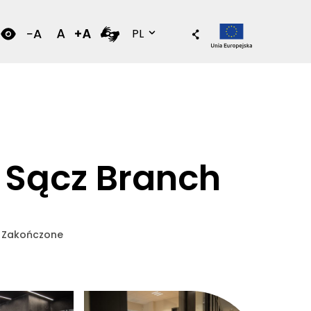
Wersja polska
PL
 Sącz Branch
Zakończone
e powiększenie zdjęcia w galerii
kliknięcie spowoduje powiększenie zdjęcia 