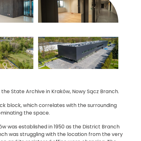
e powiększenie zdjęcia w galerii
kliknięcie spowoduje powiększenie zdjęcia 
f the State Archive in Kraków, Nowy Sącz Branch.
ck block, which correlates with the surrounding
ominating the space.
ów was established in 1950 as the District Branch
nch was struggling with the location from the very