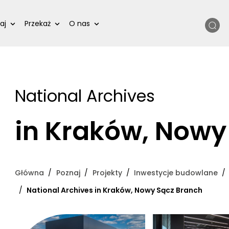
Szukaj
aj
Przekaż
O nas
National Archives
in Kraków, Nowy
Główna
Poznaj
Projekty
Inwestycje budowlane
National Archives in Kraków, Nowy Sącz Branch
kliknięcie spowoduje powiększenie zdjęcia w galerii
kliknięcie spowoduj