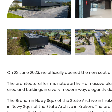
kliknięcie spowoduje powiększenie zdjęcia w galerii
kliknięcie spowoduj
On 22 June 2023, we officially opened the new seat o
The architectural form is noteworthy – a massive bla
area and buildings in a very modern way, elegantly d
The Branch in Nowy Sącz of the State Archive in Krak
in Nowy Sącz of the State Archive in Kraków. The bra