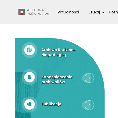
Przejdź
Wyszukiwarka
do
Aktualności
Szukaj
Pozn
treści
Archiwa Rodzinne
Niepodległej
Zabezpieczanie
archiwaliów
Publikacje