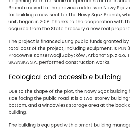
beginning. Both the scale of operations of the institu
Branch moved to the previous address in Nowy Sącz o
for building a new seat for the Nowy Sącz Branch, wh
unit, began in 2018. Thanks to the cooperation with t
acquired from the State Treasury a new real property 
The project is financed using public funds granted by 
total cost of the project, including equipment, is PLN 
Pracownie Konserwacji Zabytków „Arkona” Sp. z o.o. 
SKANSKA S.A. performed construction works.
Ecological and accessible building
Due to the shape of the plot, the Nowy Sącz building 
side facing the public road. It is a two-storey building
bottom, and a windowless storage area at the back of
building.
The building is equipped with a smart building manag