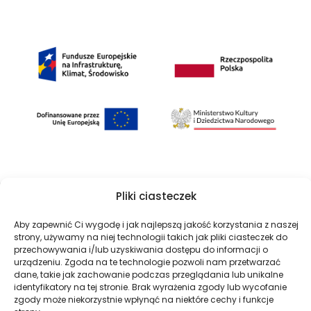
Pliki ciasteczek
©Archiwa Państwowe 2023
Aby zapewnić Ci wygodę i jak najlepszą jakość korzystania z naszej
strony, używamy na niej technologii takich jak pliki ciasteczek do
Wykonanie:
nFinity.pl
przechowywania i/lub uzyskiwania dostępu do informacji o
urządzeniu. Zgoda na te technologie pozwoli nam przetwarzać
Deklaracja dostępności
dane, takie jak zachowanie podczas przeglądania lub unikalne
Polityka prywatności
identyfikatory na tej stronie. Brak wyrażenia zgody lub wycofanie
zgody może niekorzystnie wpłynąć na niektóre cechy i funkcje
Mapa strony