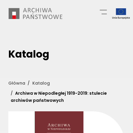
Przejdź
Wyszukiwarka
do
treści
Katalog
Główna
Katalog
Archiwa w Niepodległej 1919-2019: stulecie
archiwów państwowych