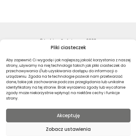
©Archiwa Państwowe 2023
Pliki ciasteczek
Wykonanie:
nFinity.pl
Aby zapewnić Ci wygodę i jak najlepszą jakość korzystania z naszej
Deklaracja dostępności
strony, używamy na niej technologii takich jak pliki ciasteczek do
Polityka prywatności
przechowywania i/lub uzyskiwania dostępu do informacji o
Mapa strony
urządzeniu. Zgoda na te technologie pozwoli nam przetwarzać
dane, takie jak zachowanie podczas przeglądania lub unikalne
identyfikatory na tej stronie. Brak wyrażenia zgody lub wycofanie
zgody może niekorzystnie wpłynąć na niektóre cechy i funkcje
Profil Archiwa Państwowe w serwi
Profil Archiwa Państwowe w
Profil Archiwa Państ
Profil Archiwa 
strony.
Akceptuję
Polski
Zobacz ustawienia